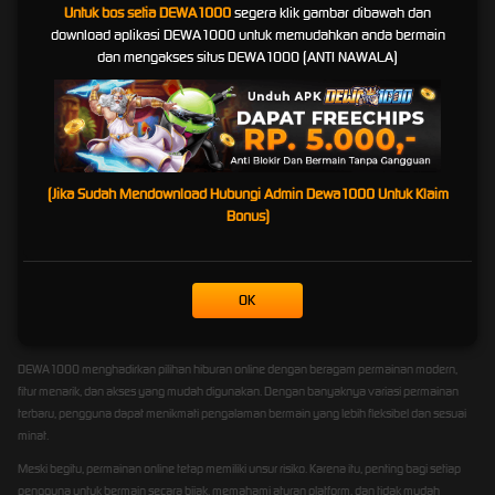
Untuk bos setia DEWA1000
segera klik gambar dibawah dan
kemenangan yang diperoleh pengguna akan diproses berdasarkan ketentuan resmi,
download aplikasi DEWA1000 untuk memudahkan anda bermain
syarat layanan, serta prosedur verifikasi yang berlaku.
dan mengakses situs DEWA1000 (ANTI NAWALA)
Dengan sistem yang dibuat lebih transparan, pengguna diharapkan dapat memahami
setiap aturan sebelum bermain. Mulai dari ketentuan bonus, batas transaksi, proses
pembayaran, hingga syarat klaim hadiah, semuanya perlu diperhatikan agar pengalaman
bermain tetap aman dan terkontrol.
DEWA1000 juga menekankan pentingnya bermain secara bertanggung jawab. Pengguna
(Jika Sudah Mendownload Hubungi Admin Dewa1000 Untuk Klaim
sebaiknya menentukan batas waktu dan batas dana sebelum bermain, menghindari
Bonus)
keputusan emosional, serta selalu memahami bahwa hasil permainan tidak pernah bisa
dijamin.
Solusi DEWA1000 Hadir Ditengah
OK
Merak nya Update Google
DEWA1000 menghadirkan pilihan hiburan online dengan beragam permainan modern,
fitur menarik, dan akses yang mudah digunakan. Dengan banyaknya variasi permainan
terbaru, pengguna dapat menikmati pengalaman bermain yang lebih fleksibel dan sesuai
minat.
Meski begitu, permainan online tetap memiliki unsur risiko. Karena itu, penting bagi setiap
pengguna untuk bermain secara bijak, memahami aturan platform, dan tidak mudah