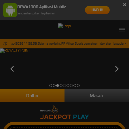
×
DEWA1000 Aplikasi Mobile
UNDUH
Jangan tampilkan lagi hari ini
i 30-Sep-2026 14.59.59. Selama waktu ini, PP Virtual Sports permainan tidak akan tersedia. K
Daftar
Masuk
JACKPOT
PLAY