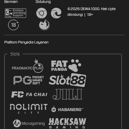
Bermain
Didukung
©2026 DEWA1000. Hak cipta
dilindungi | 18+
Platform Penyedia Layanan
Slots