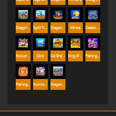
Dragon Fishing
Spirit Tide Legend
Dragon of Demons
Mines
Classic Mario
Rocket Derby
Dice
Cai Shen Fishing
King Of Football
Fishing Disco
Fishing YiLuFa
Running Chicken
Dragon Fishing II