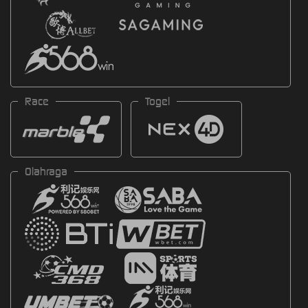
Race
Togel
Olahraga