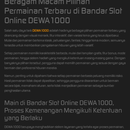
Beragam Macam Pilihan
Permainan Terbaru di Bandar Slot
Online DEWA1000
Salah satu daya tarik
DEWA1000
adalah hadirnya berbagai pilihan permainan terbaru yang
dirancang dengan visual menarik, fitur interaktif, dan variasi tema yang terus diperbarui.
Mulai dari permainan bertema klasik, petualangan, fantasi, hingga tema modern, semuanya
tersedia untuk memberikan pengalaman hiburan yang lebih variatif.
Setiap permainan memiliki karakteristik berbeda, mulai dari tampilan grafis, fitur bonus, mode
permainan, hingga sistem hadiah yang mengikuti ketentuan masing-masing game. Dengan
banyaknya pilihan tersebut, pengguna dapat memilih permainan yang sesuai dengan gaya
bermain dan preferensi hiburan mereka.
Namun, penting untuk dipahami bahwa setiap permainan berbasis peluang memiliki risiko.
Hasil permainan tidak dapat dipastikan, sehingga pengguna disarankan untuk bermain
secara bijak, memahami aturan, serta tidak menjadikan permainan sebagai sumber
penghasilan utama.
Main di Bandar Slot Online DEWA1000,
Proses Kemenangan Mengikuti Ketentuan
yang Berlaku
DEWA1000 berupaya menghadirkan sistem layanan yang tertata agar proses permainan,