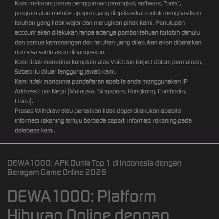
Kami melarang keras penggunaan perangkat, software, "bots",
program atau metode apapun yang diaplikasikan untuk menghasilkan
taruhan yang tidak wajar dan merugikan pihak kami. Penutupan
account akan dilakukan tanpa adanya pemberitahuan terlebih dahulu
dan semua kemenangan dari taruhan yang dilakukan akan dibatalkan
dan sisa saldo akan dihanguskan.
Kami tidak menerima komplain atas Void dan Reject dalam permainan,
Sebab itu diluar tanggung jawab kami.
Kami tidak menerima pendaftaran apabila anda menggunakan IP
Address Luar Negri (Malaysia, Singapore, Hongkong, Cambodia,
China).
Proses Withdraw atau penarikan tidak dapat dilakukan apabila
informasi rekening tertuju berbeda seperti informasi rekening pada
database kami.
DEWA1000: APK Dunia Top 1 di Indonesia dengan
Beragam Game Online 2026
DEWA1000: Platform
Hiburan Online dengan