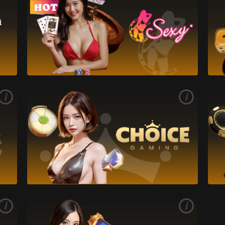
i
i
i
i