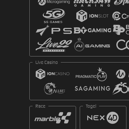
Live Casino
Race
Togel