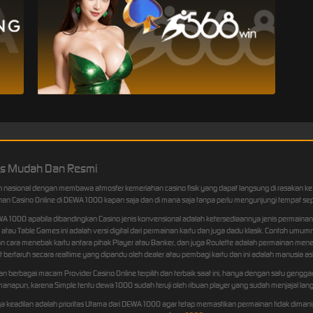
es Mudah Dan Resmi
an nasional dengan membawa atmosfer kemeriahan casino fisik yang dapat langsung di rasakan ke
ainan Casino Online di DEWA1000 kapan saja dan di mana saja tanpa perlu mengunjungi tempat se
A1000 apabila dibandingkan Casino jenis konvensional adalah ketersediaannya jenis permainan
eja atau Table Games ini adalah versi digital dari permainan kartu dan juga dadu klasik. Contoh
n cara menebak kartu antara pihak Player atau Banker, dan juga Roulette adalah permainan meneb
 bertaruh secara realtime yang dipandu oleh dealer atau pembagi kartu dan ini adalah manusia asli
 berbagai macam Provider Casino Online terpilih dan terbaik saat ini, hanya dengan satu gen
 manapun, karena Simple tentu dewa1000 sudah teruji oleh ribuan player yang sudah menjajal l
 keadilan adalah prioritas Utama dari DEWA1000 agar tetap memastikan permainan tidak dimanipulasi