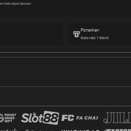
an tidak dapat diproses
Penarikan
Rata-rata 1 Menit