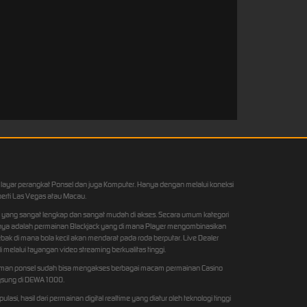
 layar perangkat Ponsel dan juga Komputer. Hanya dengan melalui koneksi
perti Las Vegas atau Macau.
 yang sangat lengkap dan sangat mudah di akses. Secara umum kategori
 umumnya adalah permainan Blackjack yang di mana Player mengombinasikan
ak di mana bola kecil akan mendarat pada roda berputar. Live Dealer
 melalui tayangan video streaming berkualitas tinggi.
ggaman ponsel sudah bisa mengakses berbagai macam permainan Casino
angsung di DEWA1000.
, hasil dari permainan digital realtime yang diatur oleh teknologi tinggi