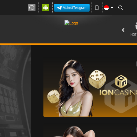
Main di Telegram
HOT