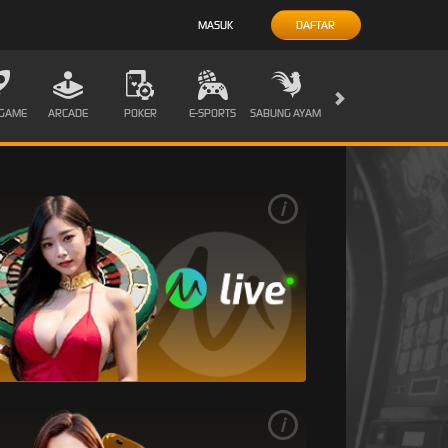
MASUK
DAFTAR
 GAME
ARCADE
POKER
E-SPORTS
SABUNG AYAM
PROMOSI
i
i