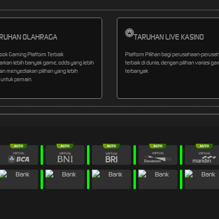
RUHAN OLAHRAGA
TARUHAN LIVE KASINO
ook Gaming Platform Terbaik
Platform Pilihan bagi perusahaan-perusa
kan lebih banyak game, odds yang lebih
terbaik di dunia, dengan pilihan variasi g
 dan menyediakan pilihan yang lebih
terbanyak
untuk pemain.