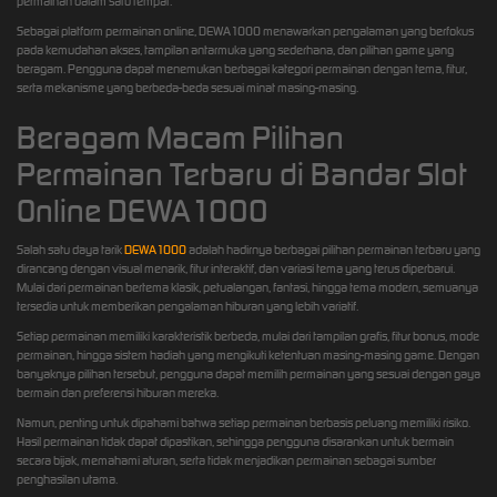
permainan dalam satu tempat.
Sebagai platform permainan online, DEWA1000 menawarkan pengalaman yang berfokus
pada kemudahan akses, tampilan antarmuka yang sederhana, dan pilihan game yang
beragam. Pengguna dapat menemukan berbagai kategori permainan dengan tema, fitur,
serta mekanisme yang berbeda-beda sesuai minat masing-masing.
Beragam Macam Pilihan
Permainan Terbaru di Bandar Slot
Online DEWA1000
Salah satu daya tarik
DEWA1000
adalah hadirnya berbagai pilihan permainan terbaru yang
dirancang dengan visual menarik, fitur interaktif, dan variasi tema yang terus diperbarui.
Mulai dari permainan bertema klasik, petualangan, fantasi, hingga tema modern, semuanya
tersedia untuk memberikan pengalaman hiburan yang lebih variatif.
Setiap permainan memiliki karakteristik berbeda, mulai dari tampilan grafis, fitur bonus, mode
permainan, hingga sistem hadiah yang mengikuti ketentuan masing-masing game. Dengan
banyaknya pilihan tersebut, pengguna dapat memilih permainan yang sesuai dengan gaya
bermain dan preferensi hiburan mereka.
Namun, penting untuk dipahami bahwa setiap permainan berbasis peluang memiliki risiko.
Hasil permainan tidak dapat dipastikan, sehingga pengguna disarankan untuk bermain
secara bijak, memahami aturan, serta tidak menjadikan permainan sebagai sumber
penghasilan utama.