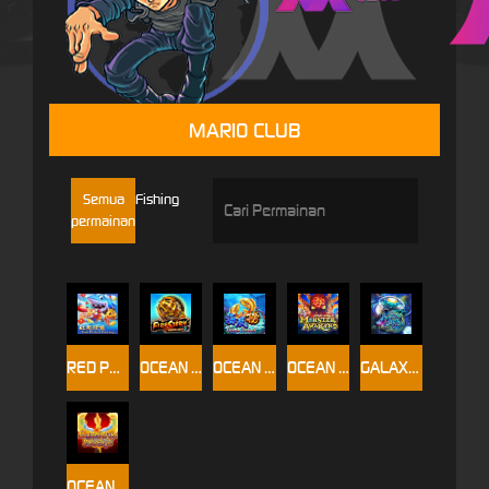
MARIO CLUB
Semua
Fishing
permainan
RED PACKET FISHING
OCEAN KING 2
OCEAN PROJECT
OCEAN KING 3
GALAXY WAR
OCEAN KING 4