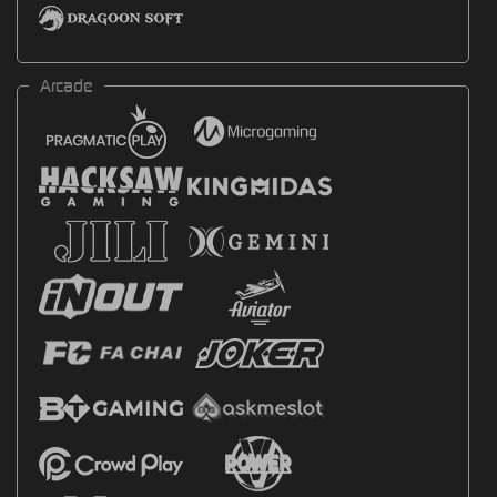
Arcade