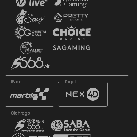
Race
Togel
Olahraga