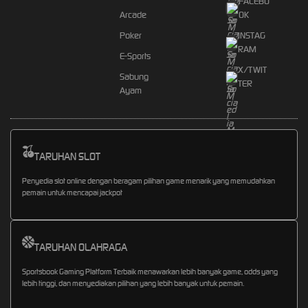
FACEBO
Arcade
OK
Poker
INSTAG
RAM
E-Sports
X/TWIT
Sabung
TER
Ayam
TARUHAN SLOT
Penyedia slot online dengan beragam pilihan game menarik yang memudahkan
pemain untuk mencapai jackpot
TARUHAN OLAHRAGA
Sportsbook Gaming Platform Terbaik menawarkan lebih banyak game, odds yang
lebih tinggi, dan menyediakan pilihan yang lebih banyak untuk pemain.