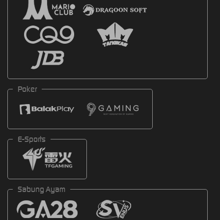
Poker
E-Sports
Sabung Ayam