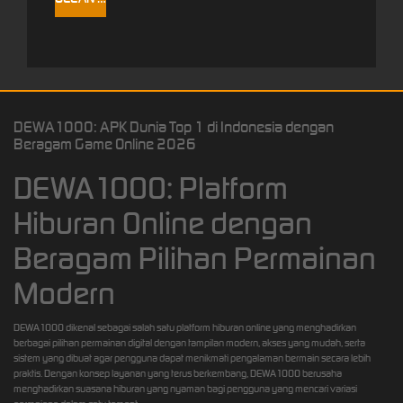
DEWA1000: APK Dunia Top 1 di Indonesia dengan
Beragam Game Online 2026
DEWA1000: Platform
Hiburan Online dengan
Beragam Pilihan Permainan
Modern
DEWA1000 dikenal sebagai salah satu platform hiburan online yang menghadirkan
berbagai pilihan permainan digital dengan tampilan modern, akses yang mudah, serta
sistem yang dibuat agar pengguna dapat menikmati pengalaman bermain secara lebih
praktis. Dengan konsep layanan yang terus berkembang, DEWA1000 berusaha
menghadirkan suasana hiburan yang nyaman bagi pengguna yang mencari variasi