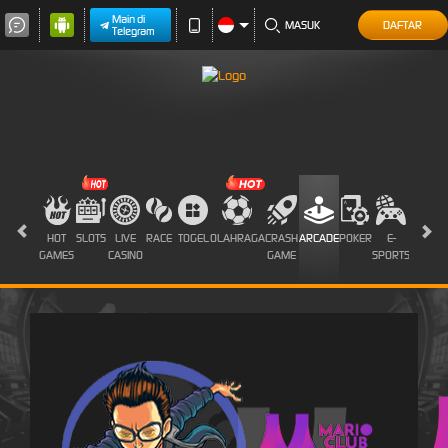
Main di
MASUK
DAFTAR
Telegram
HOT
SLOTS
LIVE
RACE
TOGEL
OLAHRAGA
CRASH
ARCADE
POKER
E-
SABUN
GAMES
CASINO
GAME
SPORTS
AYAM