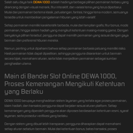
Salah satu daya tarik
DEWA1000
adalah hadirnya berbagai pilihan permainan terbaru yang
dirancang dengan visual menarik, fitur interaktif, dan variasi tema yang terus diperbarui.
Mulai dari permainan bertema klasik, petualangan, fantasi, hingga tema modern, semuanya
tersedia untuk memberikan pengalaman hiburan yang lebih variatif.
Setiap permainan memiliki karakteristik berbeda, mulai dari tampilan grafis, fitur bonus, mode
permainan, hingga sistem hadiah yang mengikuti ketentuan masing-masing game. Dengan
banyaknya pilihan tersebut, pengguna dapat memilih permainan yang sesuai dengan gaya
bermain dan preferensi hiburan mereka.
Namun, penting untuk dipahami bahwa setiap permainan berbasis peluang memiliki risiko.
Hasil permainan tidak dapat dipastikan, sehingga pengguna disarankan untuk bermain
secara bijak, memahami aturan, serta tidak menjadikan permainan sebagai sumber
penghasilan utama.
Main di Bandar Slot Online DEWA1000,
Proses Kemenangan Mengikuti Ketentuan
yang Berlaku
DEWA1000 berupaya menghadirkan sistem layanan yang tertata agar proses permainan,
klaim hadiah, dan transaksi pengguna dapat berjalan sesuai aturan platform. Setiap
kemenangan yang diperoleh pengguna akan diproses berdasarkan ketentuan resmi, syarat
layanan, serta prosedur verifikasi yang berlaku.
Dengan sistem yang dibuat lebih transparan, pengguna diharapkan dapat memahami
setiap aturan sebelum bermain. Mulai dari ketentuan bonus, batas transaksi, proses