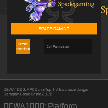
SPADE GAMING
Semua
permainan
DEWA1000: APK Dunia Top 1 di Indonesia dengan
Beragam Game Online 2026
DEWA1000: Platform