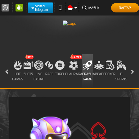
Main di
MASUK
DAFTAR
Telegram
HOT
SLOTS
LIVE
RACE
TOGEL
OLAHRAGA
CRASH
ARCADE
POKER
E-
SABUN
GAMES
CASINO
GAME
SPORTS
AYAM