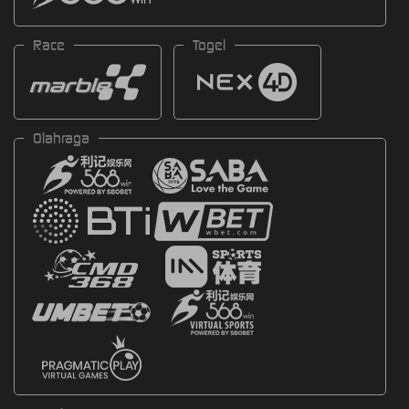
Race
Togel
Olahraga