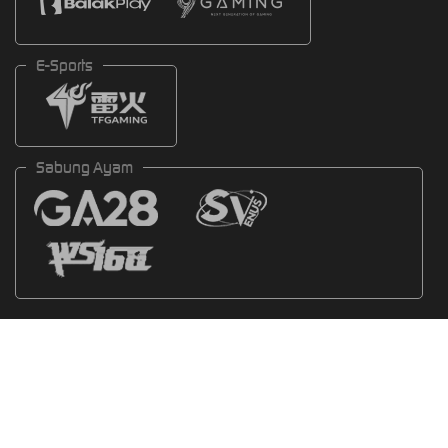
E-Sports
Sabung Ayam