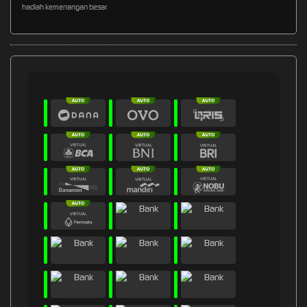
hadiah kemenangan besar