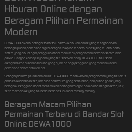
Hiburan Online dengan
Beragam Pilihan Permainan
Modern
DEWA1000 dikenal sebagai salah satu platform hiburan online yang menghadirkan
berbagai pilihan permainan digital dengan tampilan modern, akses yang mudah, serta
sistem yang dibuat agar pengguna dapat menikmati pengalaman bermain secara lebih
praktis. Dengan konsep layanan yang terus berkembang, DEWA1000 berusaha
menghadirkan suasana hiburan yang nyaman bagi pengguna yang mencari variasi
permainan dalam satu tempat.
Sebagai platform permainan online, DEWA1000 menawarkan pengalaman yang berfokus
pada kemudahan akses, tampilan antarmuka yang sederhana, dan pilihan game yang
beragam. Pengguna dapat menemukan berbagai kategori permainan dengan tema, fitur,
serta mekanisme yang berbeda-beda sesuai minat masing-masing.
Beragam Macam Pilihan
Permainan Terbaru di Bandar Slot
Online DEWA1000