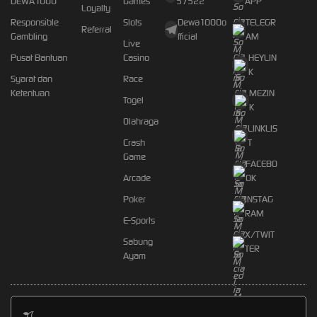
DEWA1000
Games
57522
APP
Loyalty
Responsible
Slots
Dewa1000o
TELEGR
Referral
Gambling
fficial
AM
Live
Pusat Bantuan
Casino
HEYLIN
K
Syarat dan
Race
Ketentuan
MEZIN
Togel
K
Olahraga
LINKLIS
Crash
T
Game
FACEBO
Arcade
OK
Poker
INSTAG
RAM
E-Sports
X/TWIT
Sabung
TER
Ayam