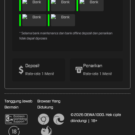
* Selama bank maintenance dan bank offline deposit dan penarikan
tidak dapat diproses
Deposit
Penarikan
Rata-rata 1 Menit
Rata-rata 1 Menit
Tanggung Jawab
Browser Yang
Bermain
Didukung
©2026 DEWA1000. Hak cipta
dilindungi | 18+