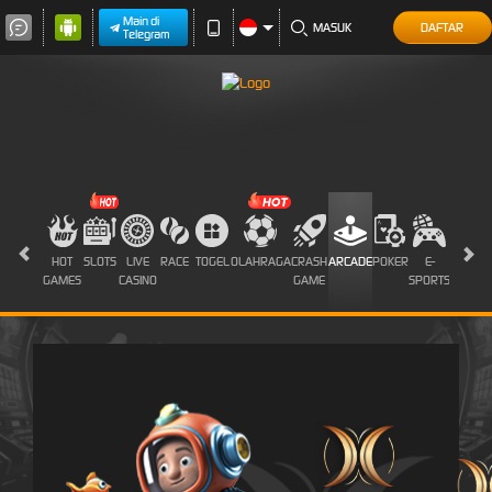
Main di
MASUK
DAFTAR
Telegram
HOT
SLOTS
LIVE
RACE
TOGEL
OLAHRAGA
CRASH
ARCADE
POKER
E-
SABUN
GAMES
CASINO
GAME
SPORTS
AYAM