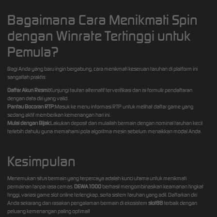
Bagaimana Cara Menikmati Spin
dengan Winrate Tertinggi untuk
Pemula?
Bagi Anda yang baru ingin bergabung, cara menikmati keseruan taruhan di platform ini
sangatlah praktis:
Daftar Akun Resmi:
Kunjungi tautan alternatif terverifikasi dan isi formulir pendaftaran
dengan data diri yang valid.
Pantau Bocoran RTP:
Masuk ke menu informasi RTP untuk melihat daftar game yang
sedang aktif memberikan kemenangan hari ini.
Mulai dengan Bijak:
Lakukan deposit dan mulailah bermain dengan nominal taruhan kecil
terlebih dahulu guna memahami pola algoritma mesin sebelum menaikkan modal Anda.
Kesimpulan
Menemukan situs bermain yang terpercaya adalah kunci utama untuk menikmati
permainan tanpa rasa cemas.
DEWA1000
berhasil mengombinasikan keamanan tingkat
tinggi, variasi game slot online terlengkap, serta sistem taruhan yang adil. Daftarkan diri
Anda sekarang dan rasakan pengalaman bermain di ekosistem
slot88
terbaik dengan
peluang kemenangan paling optimal!