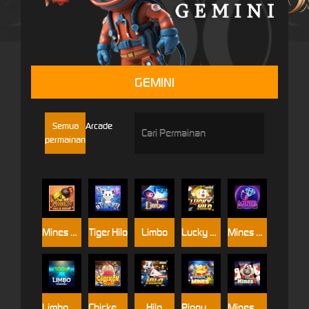
GEMINI
Semua
Arcade
permainan
Mines Gold Rush
Tiger Hilo
Limbo
Lucky Hilo
Mines Neon
Limbo Classic
Chicken Run
Hilo
Pinoy Mines
Mines Maple