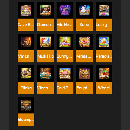
Cave Bingo
Diamonds
Hilo Neon
Keno
Lucky Drop-Olympus
Mines Raider
Multi Hilo
Bunny Run
Mines Cookie
Paradise Hilo
Plinko
Video Poker
Gold Rush: Boomers
Egypt Hilo
Wheel
Steampunk 2