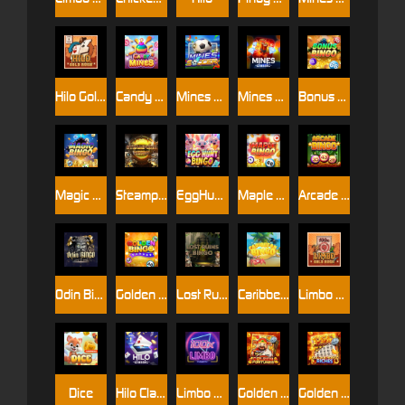
Hilo Gold Rush
Candy Mines
Mines Soccer
Mines Classic
Bonus Bingo
Magic Bingo
Steampunk
EggHunt Bingo
Maple Bingo
Arcade Bingo
Odin Bingo
Golden Bingo
Lost Ruins
Caribbean Bingo
Limbo Gold Rush
Dice
Hilo Classic
Limbo Neon
Golden Fortunes
Golden Horse Riches