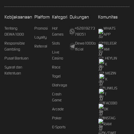
Kebijaksanaan
Platform
Kategori
Dukungan
Komunitas
Tentang
Promosi
Hot
+62819273
WHATS
DEWA1000
Games
78051
APP
Loyalty
Responsible
Slots
Dewa1000o
TELEGR
Referral
Gambling
fficial
AM
Live
Pusat Bantuan
Casino
HEYLIN
K
Syarat dan
Race
Ketentuan
MEZIN
Togel
K
Olahraga
LINKLIS
Crash
T
Game
FACEBO
Arcade
OK
Poker
INSTAG
RAM
E-Sports
X/TWIT