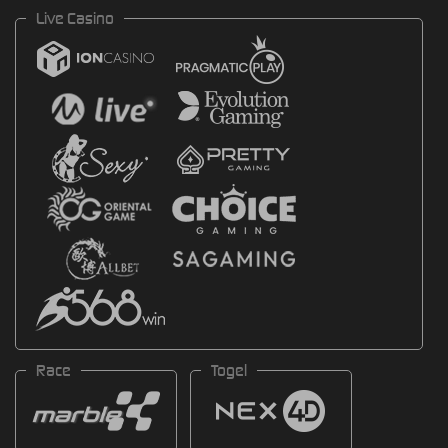
Live Casino
Race
Togel