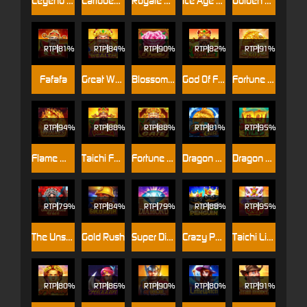
Legend of Aztec
Caribbean Treasure
Royale Expedition
Ice Age Mammoths
Golden Wuzetian
RTP
81%
RTP
84%
RTP
90%
RTP
82%
RTP
91%
Fafafa
Great Wealth
Blossom of Fortune
God Of Fortune
Fortune Koi
RTP
94%
RTP
88%
RTP
88%
RTP
81%
RTP
95%
Flame Wolves
Taichi Fortuna
Fortune Gate
Dragon Gate
Dragon Tiles
RTP
79%
RTP
84%
RTP
79%
RTP
88%
RTP
95%
The Unsurpassed Grace
Gold Rush
Super Diamond
Crazy Penguin
Taichi Lion Dance
RTP
80%
RTP
86%
RTP
90%
RTP
80%
RTP
91%