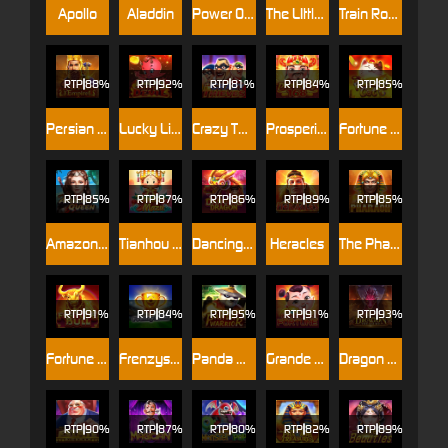
Apollo
Aladdin
Power Of Thor
The LIttle Witch
Train Robber
RTP
88%
RTP
92%
RTP
81%
RTP
84%
RTP
85%
Persian Empire
Lucky Little Devil
Crazy Thieves
Prosperity 168
Fortune Cat
RTP
85%
RTP
87%
RTP
86%
RTP
89%
RTP
85%
Amazon Queen
Tianhou Mazu
Dancing Dragon
Heracles
The Pharaoh
RTP
91%
RTP
84%
RTP
95%
RTP
91%
RTP
93%
Fortune Bull
Frenzyshot
Panda Warrior
Grande Fortune
Dragon Treasure
RTP
90%
RTP
87%
RTP
80%
RTP
82%
RTP
89%