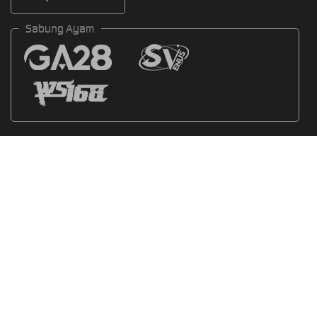
Sabung Ayam