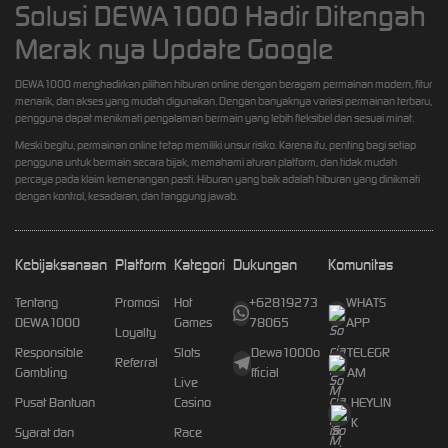
Solusi DEWA1000 Hadir Ditengah
Merak nya Update Google
DEWA1000 menghadirkan pilihan hiburan online dengan beragam permainan modern, fitur
menarik, dan akses yang mudah digunakan. Dengan banyaknya variasi permainan terbaru,
pengguna dapat menikmati pengalaman bermain yang lebih fleksibel dan sesuai minat.
Meski begitu, permainan online tetap memiliki unsur risiko. Karena itu, penting bagi setiap
pengguna untuk bermain secara bijak, memahami aturan platform, dan tidak mudah
percaya pada klaim kemenangan pasti. Hiburan yang baik adalah hiburan yang dinikmati
dengan kontrol, kesadaran, dan tanggung jawab.
Kebijaksanaan
Platform
Kategori
Dukungan
Komunitas
Tentang
Promosi
Hot
+62819273
WHATS
DEWA1000
Games
78065
APP
Loyalty
Responsible
Slots
Dewa1000o
TELEGR
Referral
Gambling
fficial
AM
Live
Pusat Bantuan
Casino
HEYLIN
K
Syarat dan
Race