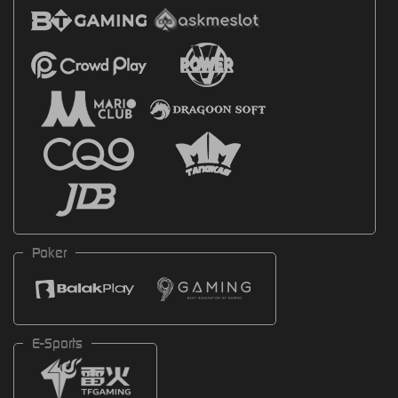
Poker
E-Sports