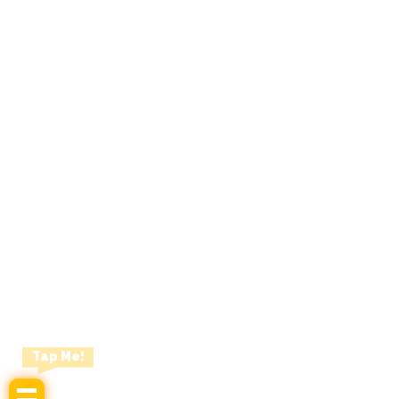
Tap Me!