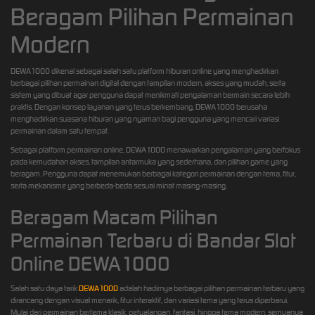
Beragam Pilihan Permainan
Modern
DEWA1000 dikenal sebagai salah satu platform hiburan online yang menghadirkan
berbagai pilihan permainan digital dengan tampilan modern, akses yang mudah, serta
sistem yang dibuat agar pengguna dapat menikmati pengalaman bermain secara lebih
praktis. Dengan konsep layanan yang terus berkembang, DEWA1000 berusaha
menghadirkan suasana hiburan yang nyaman bagi pengguna yang mencari variasi
permainan dalam satu tempat.
Sebagai platform permainan online, DEWA1000 menawarkan pengalaman yang berfokus
pada kemudahan akses, tampilan antarmuka yang sederhana, dan pilihan game yang
beragam. Pengguna dapat menemukan berbagai kategori permainan dengan tema, fitur,
serta mekanisme yang berbeda-beda sesuai minat masing-masing.
Beragam Macam Pilihan
Permainan Terbaru di Bandar Slot
Online DEWA1000
Salah satu daya tarik
DEWA1000
adalah hadirnya berbagai pilihan permainan terbaru yang
dirancang dengan visual menarik, fitur interaktif, dan variasi tema yang terus diperbarui.
Mulai dari permainan bertema klasik, petualangan, fantasi, hingga tema modern, semuanya