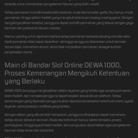
tersedia untuk memberikan pengalaman hiburan yang lebih variatif.
Setiap permainan memiliki karakteristik berbeda, mulai dari tampilan grafis, fitur bonus, mode
permainan, hingga sistem hadiah yang mengikuti ketentuan masing-masing game. Dengan
banyaknya pilihan tersebut, pengguna dapat memilih permainan yang sesuai dengan gaya
bermain dan preferensi hiburan mereka.
Namun, penting untuk dipahami bahwa setiap permainan berbasis peluang memiliki risiko.
Hasil permainan tidak dapat dipastikan, sehingga pengguna disarankan untuk bermain
secara bijak, memahami aturan, serta tidak menjadikan permainan sebagai sumber
penghasilan utama.
Main di Bandar Slot Online DEWA1000,
Proses Kemenangan Mengikuti Ketentuan
yang Berlaku
DEWA1000 berupaya menghadirkan sistem layanan yang tertata agar proses permainan,
klaim hadiah, dan transaksi pengguna dapat berjalan sesuai aturan platform. Setiap
kemenangan yang diperoleh pengguna akan diproses berdasarkan ketentuan resmi, syarat
layanan, serta prosedur verifikasi yang berlaku.
Dengan sistem yang dibuat lebih transparan, pengguna diharapkan dapat memahami
setiap aturan sebelum bermain. Mulai dari ketentuan bonus, batas transaksi, proses
pembayaran, hingga syarat klaim hadiah, semuanya perlu diperhatikan agar pengalaman
bermain tetap aman dan terkontrol.