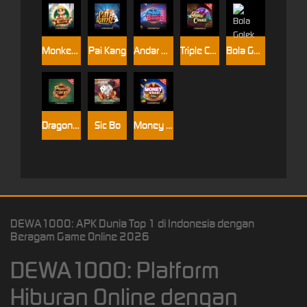
Monkey King Roulette
Pai Kang
Andar Bahar
Triple Chance
Bola Golek
Dragon Tiger 2
Sic Bo
Money Wheel Deluxe
DEWA1000: APK Dunia Top 1 di Indonesia dengan
Beragam Game Online 2026
DEWA1000: Platform
Hiburan Online dengan