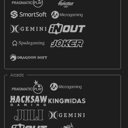
Arcade