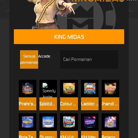
KING MIDAS
Semua
Arcade
permainan
Pirate's Tresure
Speedy Andar Bahar
Colour Game
Ladder Game
Jhandi Munda
Bola Tangkas
Olympus Glory
KM Virtual Animal Race
KM Marble Knockout
Belangkai 2