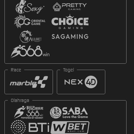
Race
Togel
Olahraga