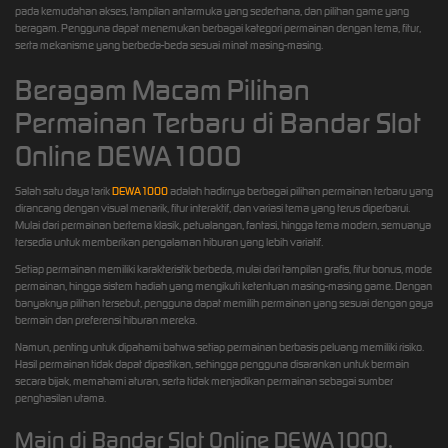
pada kemudahan akses, tampilan antarmuka yang sederhana, dan pilihan game yang
beragam. Pengguna dapat menemukan berbagai kategori permainan dengan tema, fitur,
serta mekanisme yang berbeda-beda sesuai minat masing-masing.
Beragam Macam Pilihan
Permainan Terbaru di Bandar Slot
Online DEWA1000
Salah satu daya tarik
DEWA1000
adalah hadirnya berbagai pilihan permainan terbaru yang
dirancang dengan visual menarik, fitur interaktif, dan variasi tema yang terus diperbarui.
Mulai dari permainan bertema klasik, petualangan, fantasi, hingga tema modern, semuanya
tersedia untuk memberikan pengalaman hiburan yang lebih variatif.
Setiap permainan memiliki karakteristik berbeda, mulai dari tampilan grafis, fitur bonus, mode
permainan, hingga sistem hadiah yang mengikuti ketentuan masing-masing game. Dengan
banyaknya pilihan tersebut, pengguna dapat memilih permainan yang sesuai dengan gaya
bermain dan preferensi hiburan mereka.
Namun, penting untuk dipahami bahwa setiap permainan berbasis peluang memiliki risiko.
Hasil permainan tidak dapat dipastikan, sehingga pengguna disarankan untuk bermain
secara bijak, memahami aturan, serta tidak menjadikan permainan sebagai sumber
penghasilan utama.
Main di Bandar Slot Online DEWA1000,