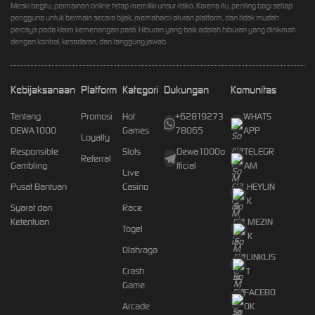
Meski begitu, permainan online tetap memiliki unsur risiko. Karena itu, penting bagi setiap
pengguna untuk bermain secara bijak, memahami aturan platform, dan tidak mudah
percaya pada klaim kemenangan pasti. Hiburan yang baik adalah hiburan yang dinikmati
dengan kontrol, kesadaran, dan tanggung jawab.
Kebijaksanaan
Platform
Kategori
Dukungan
Komunitas
Tentang
Promosi
Hot
+62819273
WHATS
DEWA1000
Games
78065
APP
Loyalty
Responsible
Slots
Dewa1000o
TELEGR
Referral
Gambling
fficial
AM
Live
Pusat Bantuan
Casino
HEYLIN
K
Syarat dan
Race
Ketentuan
MEZIN
Togel
K
Olahraga
LINKLIS
Crash
T
Game
FACEBO
Arcade
OK