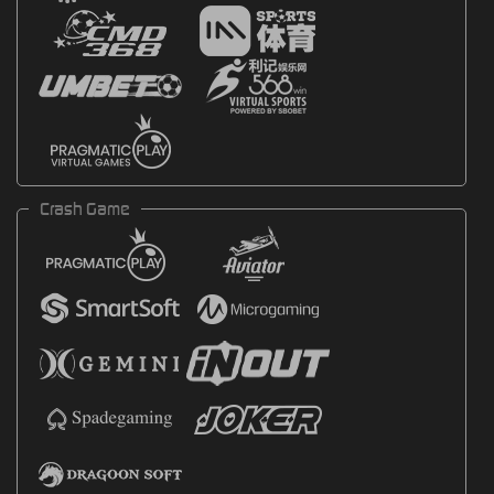
Crash Game