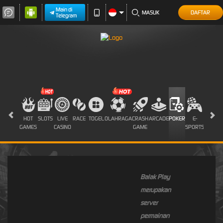
Main di
MASUK
DAFTAR
Telegram
HOT
SLOTS
LIVE
RACE
TOGEL
OLAHRAGA
CRASH
ARCADE
POKER
E-
SABUN
GAMES
CASINO
GAME
SPORTS
AYAM
Balak Play
merupakan
server
permainan