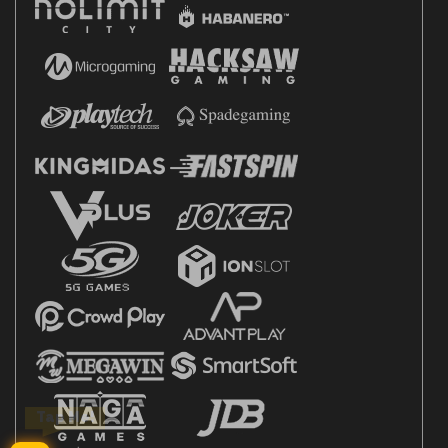
Tap Me!