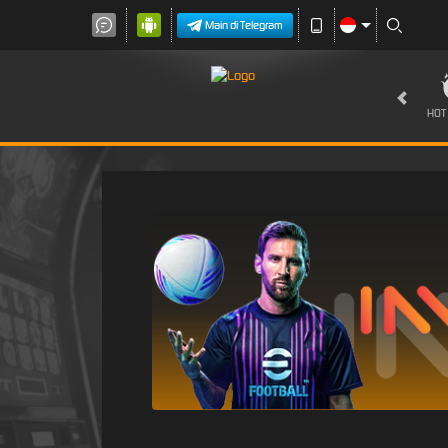
Main di Telegram
HOT