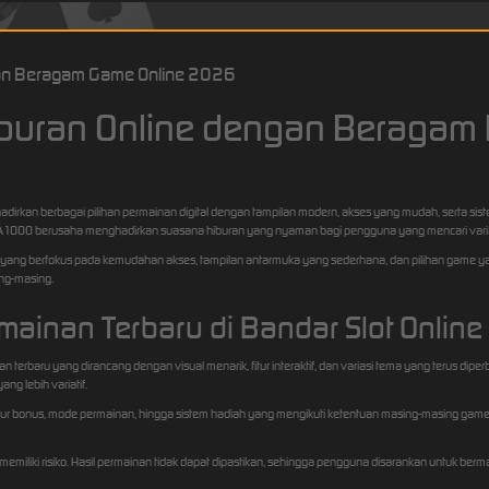
an Beragam Game Online 2026
buran Online dengan Beragam 
adirkan berbagai pilihan permainan digital dengan tampilan modern, akses yang mudah, serta s
EWA1000 berusaha menghadirkan suasana hiburan yang nyaman bagi pengguna yang mencari varia
ang berfokus pada kemudahan akses, tampilan antarmuka yang sederhana, dan pilihan game 
ing-masing.
mainan Terbaru di Bandar Slot Onli
 terbaru yang dirancang dengan visual menarik, fitur interaktif, dan variasi tema yang terus diperb
g lebih variatif.
fis, fitur bonus, mode permainan, hingga sistem hadiah yang mengikuti ketentuan masing-masing g
miliki risiko. Hasil permainan tidak dapat dipastikan, sehingga pengguna disarankan untuk berm