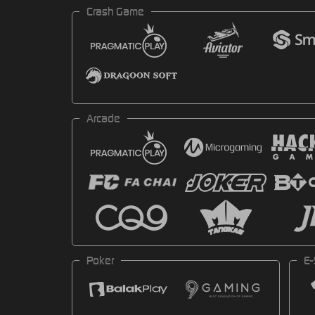
Crash Game
Arcade
Poker
E-