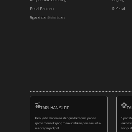
Pusat Bantuan
Referral
Syarat dan Ketentuan
TARUHAN SLOT
TA
Penyedia slot online dengan beragam pilihan
Sportsb
game menarik yang memudahkan pemain untuk
menawar
mencapai jackpot
tinggi,