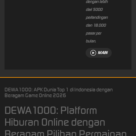
dengan lebih
dari 5000
pertandingan
dan 18.000
pasar per
bulan.
MAIN
DEWA1000: APK Dunia Top 1 di Indonesia dengan
Beragam Game Online 2026
DEWA1000: Platform
Hiburan Online dengan
Beragam Pilihan Permainan