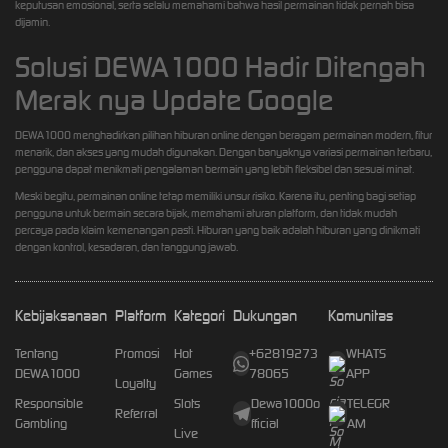
keputusan emosional, serta selalu memahami bahwa hasil permainan tidak pernah bisa
dijamin.
Solusi DEWA1000 Hadir Ditengah
Merak nya Update Google
DEWA1000 menghadirkan pilihan hiburan online dengan beragam permainan modern, fitur
menarik, dan akses yang mudah digunakan. Dengan banyaknya variasi permainan terbaru,
pengguna dapat menikmati pengalaman bermain yang lebih fleksibel dan sesuai minat.
Meski begitu, permainan online tetap memiliki unsur risiko. Karena itu, penting bagi setiap
pengguna untuk bermain secara bijak, memahami aturan platform, dan tidak mudah
percaya pada klaim kemenangan pasti. Hiburan yang baik adalah hiburan yang dinikmati
dengan kontrol, kesadaran, dan tanggung jawab.
Kebijaksanaan
Platform
Kategori
Dukungan
Komunitas
Tentang
Promosi
Hot
+62819273
WHATS
DEWA1000
Games
78065
APP
Loyalty
Responsible
Slots
Dewa1000o
TELEGR
Referral
Gambling
fficial
AM
Live