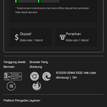
* Selama bank maintenance dan bank offline deposit dan penarikan
tidak dapat diproses
Deposit
Penarikan
Rata-rata 1 Menit
Rata-rata 1 Menit
Tanggung Jawab
Browser Yang
Bermain
Didukung
©2026 DEWA1000. Hak cipta
dilindungi | 18+
Platform Penyedia Layanan