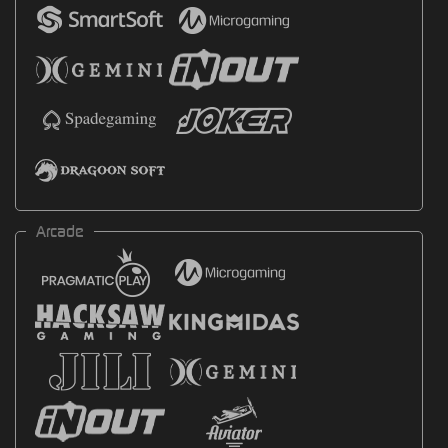
Arcade