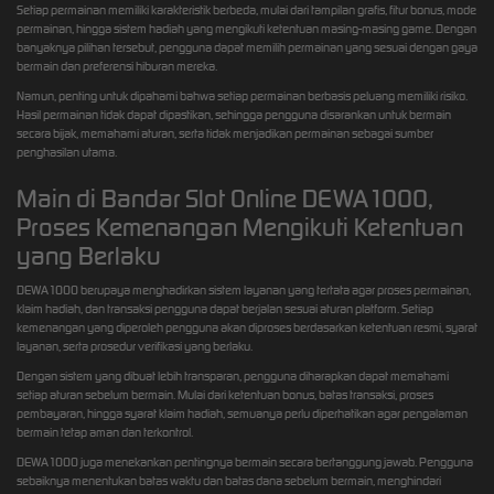
Setiap permainan memiliki karakteristik berbeda, mulai dari tampilan grafis, fitur bonus, mode
permainan, hingga sistem hadiah yang mengikuti ketentuan masing-masing game. Dengan
banyaknya pilihan tersebut, pengguna dapat memilih permainan yang sesuai dengan gaya
bermain dan preferensi hiburan mereka.
Namun, penting untuk dipahami bahwa setiap permainan berbasis peluang memiliki risiko.
Hasil permainan tidak dapat dipastikan, sehingga pengguna disarankan untuk bermain
secara bijak, memahami aturan, serta tidak menjadikan permainan sebagai sumber
penghasilan utama.
Main di Bandar Slot Online DEWA1000,
Proses Kemenangan Mengikuti Ketentuan
yang Berlaku
DEWA1000 berupaya menghadirkan sistem layanan yang tertata agar proses permainan,
klaim hadiah, dan transaksi pengguna dapat berjalan sesuai aturan platform. Setiap
kemenangan yang diperoleh pengguna akan diproses berdasarkan ketentuan resmi, syarat
layanan, serta prosedur verifikasi yang berlaku.
Dengan sistem yang dibuat lebih transparan, pengguna diharapkan dapat memahami
setiap aturan sebelum bermain. Mulai dari ketentuan bonus, batas transaksi, proses
pembayaran, hingga syarat klaim hadiah, semuanya perlu diperhatikan agar pengalaman
bermain tetap aman dan terkontrol.
DEWA1000 juga menekankan pentingnya bermain secara bertanggung jawab. Pengguna
sebaiknya menentukan batas waktu dan batas dana sebelum bermain, menghindari